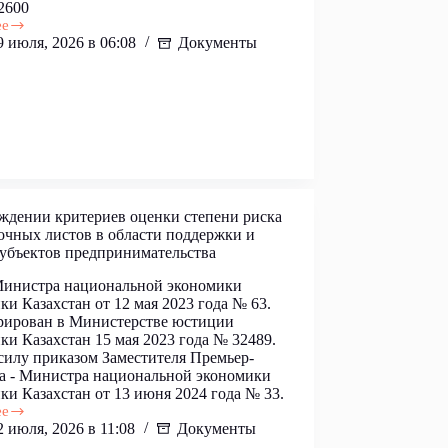
2600
ее
9 июля, 2026 в 06:08
Документы
нии
аний
ей
в,
хся
ративному
у
ждении критериев оценки степени риска
очных листов в области поддержки и
убъектов предпринимательства
Министра национальной экономики
ки Казахстан от 12 мая 2023 года № 63.
рирован в Министерстве юстиции
ки Казахстан 15 мая 2023 года № 32489.
силу приказом Заместителя Премьер-
 - Министра национальной экономики
ки Казахстан от 13 июня 2024 года № 33.
ее
2 июля, 2026 в 11:08
Документы
нии