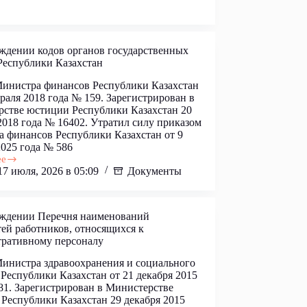
ительств
ждении кодов органов государственных
Республики Казахстан
инистра финансов Республики Казахстан
враля 2018 года № 159. Зарегистрирован в
стве юстиции Республики Казахстан 20
2018 года № 16402. Утратил силу приказом
 финансов Республики Казахстан от 9
2025 года № 586
ее
17 июля, 2026 в 05:09
Документы
нии
твенных
рждении Перечня наименований
ей работников, относящихся к
ки
ративному персоналу
н
инистра здравоохранения и социального
 Республики Казахстан от 21 декабря 2015
81. Зарегистрирован в Министерстве
Республики Казахстан 29 декабря 2015