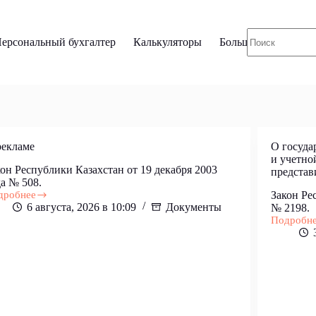
ерсональный бухгалтер
Калькуляторы
Больше
рекламе
О госуда
и учетно
он Республики Казахстан от 19 декабря 2003
представ
а № 508.
дробнее
Закон Ре
6 августа, 2026 в 10:09
Документы
№ 2198.
ламе
Подробн
О
государс
регистра
юридичес
лиц
и
учетной
регистра