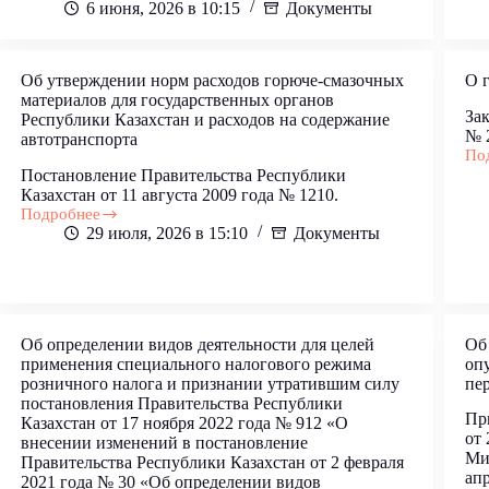
6 июня, 2026 в 10:15
Документы
утверждении
Правил
и
сроков
Об утверждении норм расходов горюче-смазочных
О 
исчисления
материалов для государственных органов
(удержания)
Зак
Республики Казахстан и расходов на содержание
и
№ 2
автотранспорта
перечисления
По
О
отчислений
Постановление Правительства Республики
гос
и
Казахстан от 11 августа 2009 года № 1210.
ста
(или)
Подробнее
взносов
Об
29 июля, 2026 в 15:10
Документы
на
утверждении
обязательное
норм
социальное
расходов
медицинское
горюче-
страхование
смазочных
и
материалов
Об определении видов деятельности для целей
Об
Правил
для
применения специального налогового режима
оп
осуществления
государственных
розничного налога и признании утратившим силу
пе
возврата
органов
постановления Правительства Республики
плательщикам
Республики
Пр
Казахстан от 17 ноября 2022 года № 912 «О
излишне
Казахстан
от 
внесении изменений в постановление
(ошибочно)
и
Ми
зачисленных
Правительства Республики Казахстан от 2 февраля
расходов
апр
сумм
на
2021 года № 30 «Об определении видов