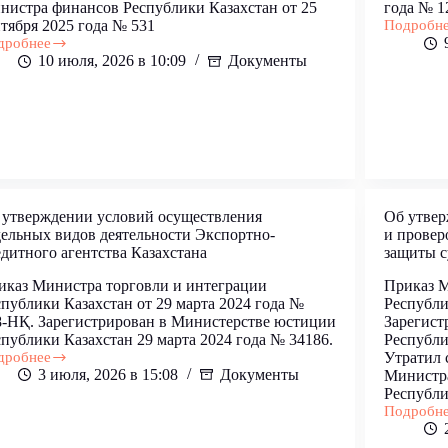
нистра финансов Республики Казахстан от 25
года № 1
тября 2025 года № 531
Подробн
Об
дробнее
утвержде
10 июля, 2026 в 10:09
Документы
Перечня
ерждении
наименов
авил
должност
еделения,
работнико
бликования
относящи
имости
к
фровых
админист
ивов
персонал
ечня
 утверждении условий осуществления
Об утвер
дельных видов деятельности Экспортно-
и провер
ов
дитного агентства Казахстана
защиты с
иказ Министра торговли и интеграции
Приказ 
публики Казахстан от 29 марта 2024 года №
Республи
8-НҚ. Зарегистрирован в Министерстве юстиции
Зарегист
публики Казахстан 29 марта 2024 года № 34186.
Республи
дробнее
Утратил 
3 июля, 2026 в 15:08
Документы
Министра
ерждении
Республи
овий
Подробн
ществления
Об
ельных
утвержде