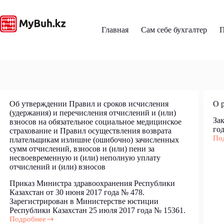
Перейти
к
сути
Главная
Сам себе бухгалтер
П
Об утверждении Правил и сроков исчисления
О 
(удержания) и перечисления отчислений и (или)
Зак
взносов на обязательное социальное медицинское
год
страхование и Правил осуществления возврата
По
плательщикам излишне (ошибочно) зачисленных
О
сумм отчислений, взносов и (или) пени за
рек
несвоевременную и (или) неполную уплату
отчислений и (или) взносов
Приказ Министра здравоохранения Республики
Казахстан от 30 июня 2017 года № 478.
Зарегистрирован в Министерстве юстиции
Республики Казахстан 25 июля 2017 года № 15361.
Подробнее
Об