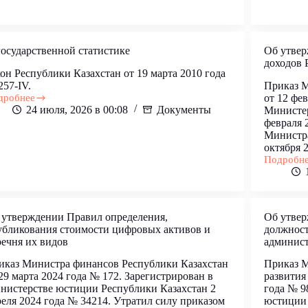
филиалов
и
представ
государственной статистике
Об утвер
доходов 
он Республики Казахстан от 19 марта 2010 года
57-IV.
Приказ М
дробнее
от 12 фе
24 июля, 2026 в 00:08
Документы
Министер
ударственной
февраля 
тистике
Министра
октября 
Подробн
Об
утвержде
кодов
органов
государс
 утверждении Правил определения,
Об утве
доходов
убликования стоимости цифровых активов и
должност
Республи
речня их видов
админист
Казахста
иказ Министра финансов Республики Казахстан
Приказ М
29 марта 2024 года № 172. Зарегистрирован в
развития
нистерстве юстиции Республики Казахстан 2
года № 9
еля 2024 года № 34214. Утратил силу приказом
юстиции 