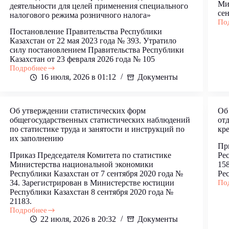
Ми
отчислений,
содержание
деятельности для целей применения специального
взносов
сен
автотранспорта
налогового режима розничного налога»
и
По
Об
(или)
Постановление Правительства Республики
утв
пени
Казахстан от 22 мая 2023 года № 393. Утратило
Пр
за
силу постановлением Правительства Республики
опр
несвоевременную
Казахстан от 23 февраля 2026 года № 105
опу
и
Подробнее
сто
Об
(или)
16 июля, 2026 в 01:12
Документы
ци
определении
неполную
акт
видов
уплату
и
деятельности
отчислений
пер
для
и
Об утверждении статистических форм
Об
их
целей
(или)
общегосударственных статистических наблюдений
от
вид
применения
взносов
по статистике труда и занятости и инструкций по
кре
специального
их заполнению
налогового
Пр
режима
Приказ Председателя Комитета по статистике
Рес
розничного
Министерства национальной экономики
15
налога
Республики Казахстан от 7 сентября 2020 года №
Рес
и
34. Зарегистрирован в Министерстве юстиции
По
признании
Об
Республики Казахстан 8 сентября 2020 года №
утратившим
утв
21183.
силу
усл
Подробнее
постановления
осу
Об
22 июля, 2026 в 20:32
Документы
Правительства
отд
утверждении
Республики