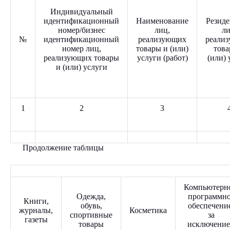
Индивидуальный
идентификационный
Наименование
Резиде
номер/бизнес
лиц,
ли
№
идентификационный
реализующих
реали
номер лиц,
товары и (или)
това
реализующих товары
услуги (работ)
(или) 
и (или) услуги
1
2
3
Продолжение таблицы
Компьютерно
Одежда,
программн
Книги,
обувь,
обеспечени
журналы,
Косметика
спортивные
за
газеты
товары
исключени