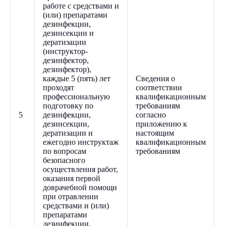
работе с средствами и
(или) препаратами
дезинфекции,
дезинсекции и
дератизации
(инструктор-
дезинфектор,
дезинфектор),
каждые 5 (пять) лет
Сведения о
проходят
соответствии
профессиональную
квалификационным
подготовку по
требованиям
5
дезинфекции,
согласно
дезинсекции,
приложению к
дератизации и
настоящим
ежегодно инструктаж
квалификационным
по вопросам
требованиям
безопасного
осуществления работ,
оказания первой
доврачебной помощи
при отравлении
средствами и (или)
препаратами
дезинфекции,