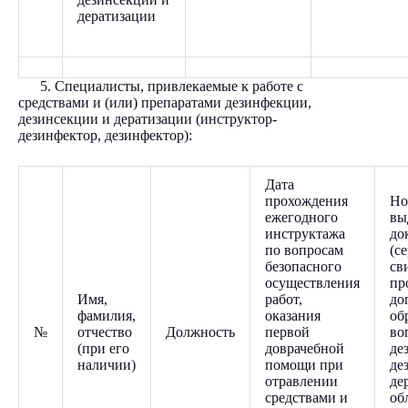
дератизации
5. Специалисты, привлекаемые к работе с
средствами и (или) препаратами дезинфекции,
дезинсекции и дератизации (инструктор-
дезинфектор, дезинфектор):
Дата
прохождения
Но
ежегодного
вы
инструктажа
до
по вопросам
(с
безопасного
св
осуществления
пр
Имя,
работ,
до
фамилия,
оказания
об
№
отчество
Должность
первой
во
(при его
доврачебной
де
наличии)
помощи при
де
отравлении
де
средствами и
об