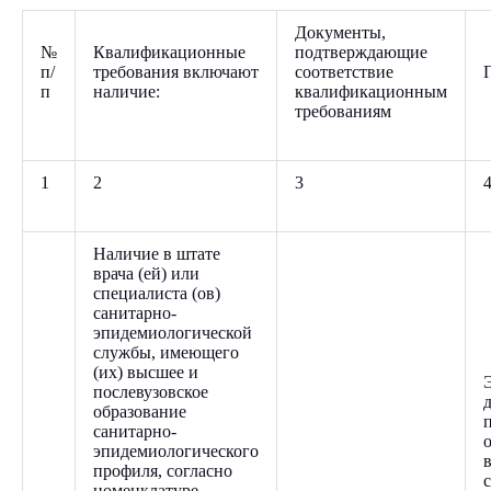
Документы,
№
Квалификационные
подтверждающие
п/
требования включают
соответствие
п
наличие:
квалификационным
требованиям
1
2
3
Наличие в штате
врача (ей) или
специалиста (ов)
санитарно-
эпидемиологической
службы, имеющего
(их) высшее и
послевузовское
образование
санитарно-
эпидемиологического
профиля, согласно
номенклатуре