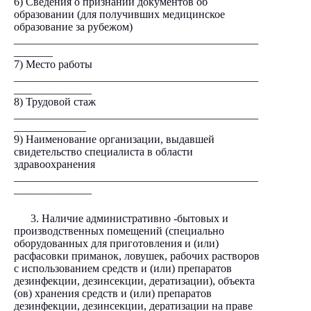
6) Сведения о признании документов об
образовании (для получивших медицинское
образование за рубежом)
____________________________________________
_______
7) Место работы
____________________________________________
______________
8) Трудовой стаж
____________________________________________
_____________
9) Наименование организации, выдавшей
свидетельство специалиста в области
здравоохранения
____________________________________________
______________
3. Наличие административно -бытовых и
производственных помещений (специально
оборудованных для приготовления и (или)
расфасовки приманок, ловушек, рабочих растворов
с использованием средств и (или) препаратов
дезинфекции, дезинсекции, дератизации), объекта
(ов) хранения средств и (или) препаратов
дезинфекции, дезинсекции, дератизации на праве