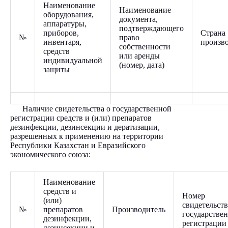
Наименование
Наименование
оборудования,
документа,
аппаратуры,
подтверждающего
приборов,
Страна
№
право
инвентаря,
произв
собственности
средств
или аренды
индивидуальной
(номер, дата)
защиты
Наличие свидетельства о государственной
регистрации средств и (или) препаратов
дезинфекции, дезинсекции и дератизации,
разрешенных к применению на территории
Республики Казахстан и Евразийского
экономического союза:
Наименование
средств и
Номер
(или)
свидетельств
№
препаратов
Производитель
государстве
дезинфекции,
регистрации
дезинсекции и