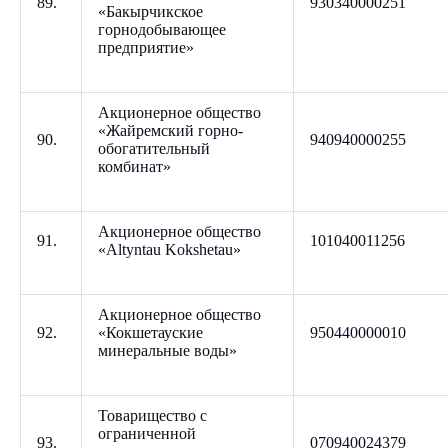
89.
930340000251
«Бакырчикское
горнодобывающее
предприятие»
Акционерное общество
«Жайремский горно-
90.
940940000255
обогатительный
комбинат»
Акционерное общество
91.
101040011256
«Altyntau Kokshetau»
Акционерное общество
92.
«Кокшетауские
950440000010
минеральные воды»
Товарищество с
ограниченной
93.
070940024379