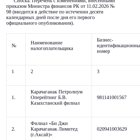
Сноска. Перечень с изменениями, внесенными
приказом Министра финансов РК от 11.02.2026 №
98 (вводится в действие по истечении десяти
календарных дней после дня его первого
официального опубликования).
Бизнес-
Наименование
№
идентификационн
налогоплательщика
номер
1
2
3
Карачаганак Петролиум
1.
Оперейтинг Б.В.
981141001567
Казахстанский филиал
Филиал «Би Джи
2.
Карачаганак Лимитед
020941003629
(г.Аксай)»