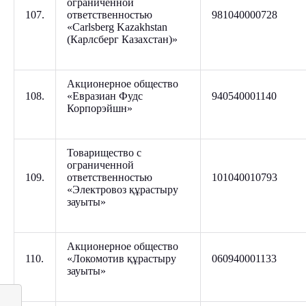
ограниченной
107.
ответственностью
981040000728
«Carlsberg Kazakhstan
(Карлсберг Казахстан)»
Акционерное общество
108.
«Евразиан Фудс
940540001140
Корпорэйшн»
Товарищество с
ограниченной
109.
ответственностью
101040010793
«Электровоз құрастыру
зауыты»
Акционерное общество
110.
«Локомотив құрастыру
060940001133
зауыты»