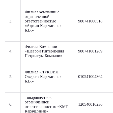
Филиал компании с
ограниченной
3.
ответственностью
980741000518
«Аджип Карачаганак
Б.В.»
Филиал Компании
4.
«Шеврон Интернэшнл
980741001289
Петролеум Компани»
Филиал «ЛУКОЙЛ
5.
Оверсиз Карачаганак
010541004364
Б.В.»
Товарищество с
ограниченной
6.
120540016236
ответственностью «КМГ
Карачаганак»