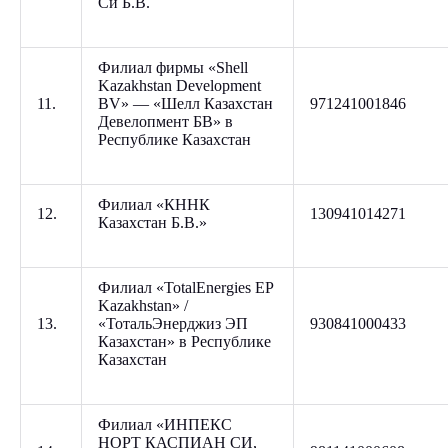
Си Б.В.
Филиал фирмы «Shell
Kazakhstan Development
11.
BV» — «Шелл Казахстан
971241001846
Девелопмент БВ» в
Республике Казахстан
Филиал «КННК
12.
130941014271
Казахстан Б.В.»
Филиал «TotalEnergies EP
Kazakhstan» /
13.
«ТотальЭнерджиз ЭП
930841000433
Казахстан» в Республике
Казахстан
Филиал «ИНПЕКС
НОРТ КАСПИАН СИ,