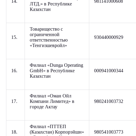
14.
981141000608
ЛТД.» в Республике
Казахстан
Товарищество с
ограниченной
15.
930440000929
ответственностью
«Тенгизшевройл»
Филиал «Dunga Operating
16.
GmbH» в Республике
000941000344
Казахстан
Филиал «Оман Ойл
17.
Компани Лимитед» в
980241003732
городе Актау
Филиал «ПТТЕП
18.
(Казахстан) Корпорэйшн»
980541003773