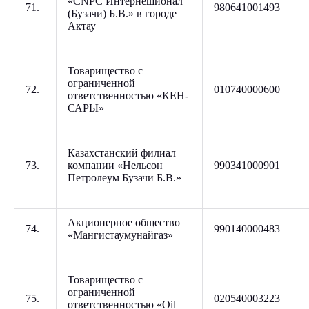
«СNPC Интернешионал
71.
980641001493
(Бузачи) Б.В.» в городе
Актау
Товарищество с
ограниченной
72.
010740000600
ответственностью «КЕН-
САРЫ»
Казахстанский филиал
73.
компании «Нельсон
990341000901
Петролеум Бузачи Б.В.»
Акционерное общество
74.
990140000483
«Мангистаумунайгаз»
Товарищество с
ограниченной
75.
020540003223
ответственностью «Oil