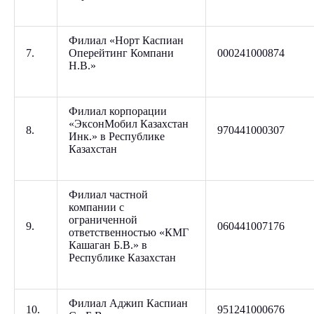
Филиал «Норт Каспиан
7.
Оперейтинг Компани
000241000874
Н.В.»
Филиал корпорации
«ЭксонМобил Казахстан
8.
970441000307
Инк.» в Республике
Казахстан
Филиал частной
компании с
ограниченной
9.
060441007176
ответственностью «КМГ
Кашаган Б.В.» в
Республике Казахстан
Филиал Аджип Каспиан
10.
951241000676