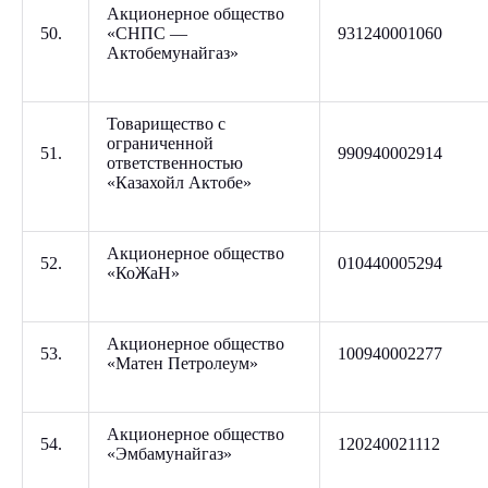
Акционерное общество
50.
«СНПС —
931240001060
Актобемунайгаз»
Товарищество с
ограниченной
51.
990940002914
ответственностью
«Казахойл Актобе»
Акционерное общество
52.
010440005294
«КоЖаН»
Акционерное общество
53.
100940002277
«Матен Петролеум»
Акционерное общество
54.
120240021112
«Эмбамунайгаз»